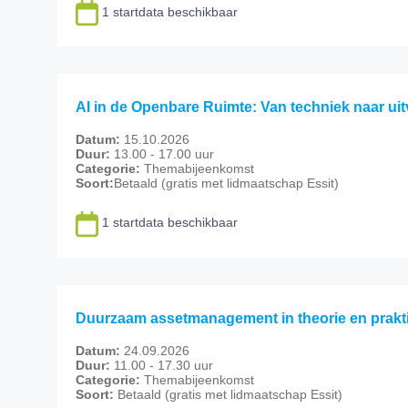
1 startdata beschikbaar
AI in de Openbare Ruimte: Van techniek naar ui
Datum:
15.10.2026
Duur:
13.00 - 17.00 uur
Categorie:
Themabijeenkomst
Soort:
Betaald (gratis met lidmaatschap Essit)
1 startdata beschikbaar
Duurzaam assetmanagement in theorie en prakti
Datum:
24.09.2026
Duur:
11.00 - 17.30 uur
Categorie:
Themabijeenkomst
Soort:
Betaald (gratis met lidmaatschap Essit)