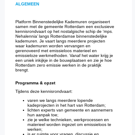
ALGEMEEN
Platform Binnenstedelijke Kademuren organiseert
samen met de gemeente Rotterdam een exclusieve
kennisrondvaart op het nostalgische schip de ‘mps.
Nehalennia’ langs Rotterdamse binnenstedelijke
kademuren. Je vaart langs meerdere projecten
waar kademuren worden vervangen en
gerenoveerd met emissieloos materieel en
emissieloze werkmethoden. Vanaf het water krijg je
een uniek inkijkje in de bouwplaatsen en zie je hoe
Rotterdam zero emissie werken in de praktijk
brengt.
Programma & opzet
Tijdens deze kennisrondvaart:
varen we langs meerdere lopende
kadeprojecten in het hart van Rotterdam;
lichten experts van gemeente en aannemers
hun aanpak toe;
zie je welke technieken, werkprocessen en
materieel worden ingezet om emissieloos te
werken;
is er ruimte voor vragen, discussie en