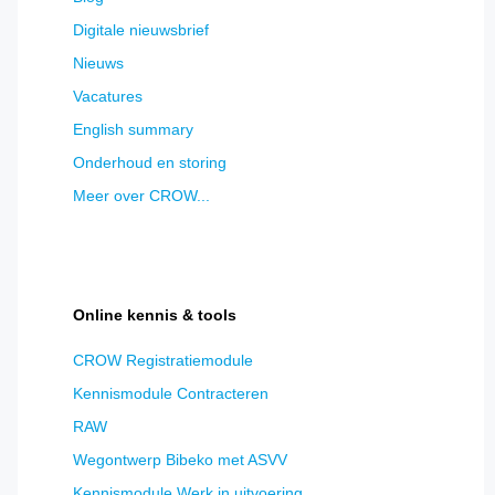
toegepast) - Alex de Ruiter (gemeente
uur
Rotterdam) en aannemer De Vries
Digitale nieuwsbrief
Werkendam
Nieuws
Zero-emissie vervanging damwand
15:00
Rhijnspoorkade - Tjalling de Vries (gemeente
Vacatures
uur
Rotterdam) en aannemer Ploegam
English summary
Zero-emissie aanbrengen van
15:30
steenbestorting Eiland van Brienenoord -
Onderhoud en storing
uur
Alex de Ruiter (gemeente Rotterdam)
Meer over CROW...
15:35
Start borrel
uur
16:00
Aankomst Boompjeskade
uur
17:00
Einde borrel
Online kennis & tools
uur
CROW Registratiemodule
Kennismodule Contracteren
RAW
Wegontwerp Bibeko met ASVV
Kennismodule Werk in uitvoering