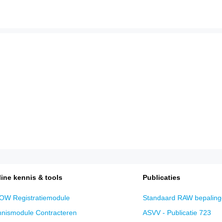
.
en
en 2025
rel
ine kennis & tools
Publicaties
W Registratiemodule
Standaard RAW bepaling
nismodule Contracteren
ASVV - Publicatie 723