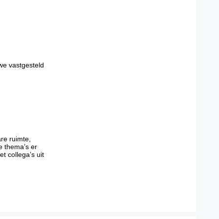
we vastgesteld
re ruimte,
e thema’s er
t collega’s uit