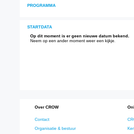
PROGRAMMA
13.30 uur
Welkom en aftrap
STARTDATA
RAW Verdiepingsthema’s (1e ronde 45 min)
In gesprek over verschillende RAW-thema’s
Op dit moment is er geen nieuwe datum bekend.
Neem op een ander moment weer een kijkje.
Tijdelijke verkeersmaatregelen
13.45 uur
Verduurzaming van RAW-hoofdstukk
Toepassing Standaard RAW Bepaling
Nazorg bij bomen en beplanting
14.30 uur
Pauze
14.45 uur
RAW Verdiepingsthema’s (2e ronde 45 min)
15.30 uur
RAW Verdiepingsthema’s (3e ronde 45 min)
16.15 uur
Afsluiting met aansluitend om 16.30 uur bor
Over CROW
Onl
Contact
CRO
Organisatie & bestuur
Ken